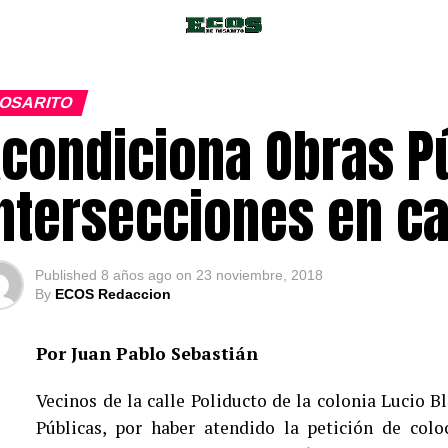
OSARITO
condiciona Obras P
ntersecciones en ca
Published
8 años ago
on
23 noviembre, 2018
By
ECOS Redaccion
Por Juan Pablo Sebastián
Vecinos de la calle Poliducto de la colonia Lucio B
Públicas, por haber atendido la petición de col