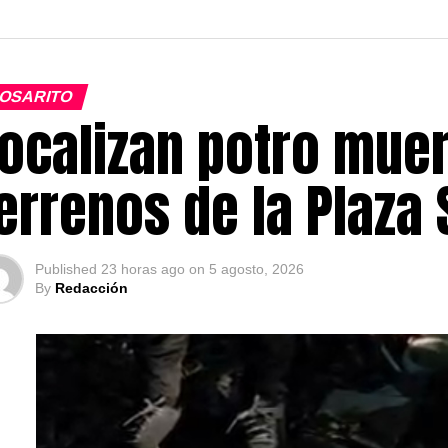
OSARITO
ocalizan potro muer
errenos de la Plaza
Published
23 horas ago
on
5 agosto, 2026
By
Redacción