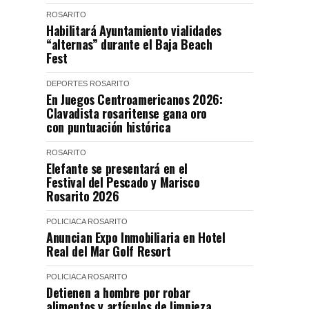
ROSARITO
Habilitará Ayuntamiento vialidades
“alternas” durante el Baja Beach
Fest
DEPORTES
ROSARITO
En Juegos Centroamericanos 2026:
Clavadista rosaritense gana oro
con puntuación histórica
ROSARITO
Elefante se presentará en el
Festival del Pescado y Marisco
Rosarito 2026
POLICIACA
ROSARITO
Anuncian Expo Inmobiliaria en Hotel
Real del Mar Golf Resort
POLICIACA
ROSARITO
Detienen a hombre por robar
alimentos y artículos de limpieza