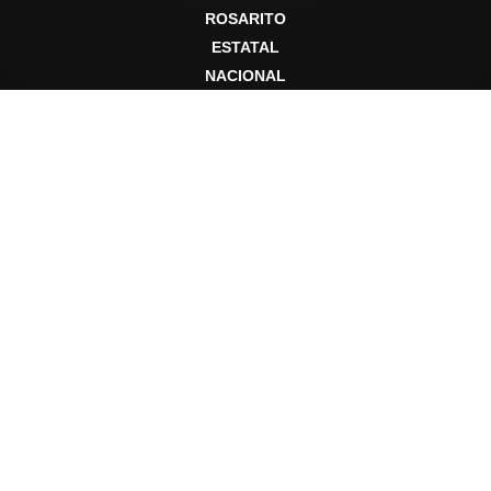
ROSARITO
ESTATAL
NACIONAL
INTERNACIONAL
DEPORTES
Sobre Ecos de Rosarito
Ecos de Rosarito es una fuente informativa al servicio de la
comunidad, dedicada a compartir noticias locales, estatales,
nacionales e internacionales con responsabilidad editorial y
compromiso social.
Secciones
Rosarito
Estatal