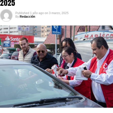
2025
Published
1 año ago
on
3 marzo, 2025
By
Redacción