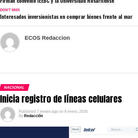
Firman convenio IEEBC y la Universidad Rosaritense
DON'T MISS
Interesados inversionistas en comprar bienes frente al mar
ECOS Redaccion
NACIONAL
Inicia registro de líneas celulares
Published
7 meses ago
on
9 enero, 2026
By
Redacción